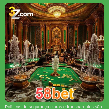
Políticas de segurança claras e transparentes são