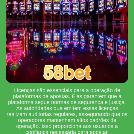
Licenças são essenciais para a operação de
plataformas de apostas. Elas garantem que a
plataforma segue normas de segurança e justiça.
As autoridades que emitem essas licenças
realizam auditorias regulares, assegurando que os
operadores mantenham altos padrões de
operação. Isso proporciona aos usuários a
confiança necessária para apostar.