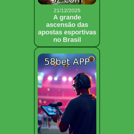
21/12/2025
A grande
ascensão das
apostas esportivas
no Brasil