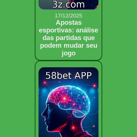
17/12/2025
Apostas
esportivas: análise
das partidas que
podem mudar seu
jogo