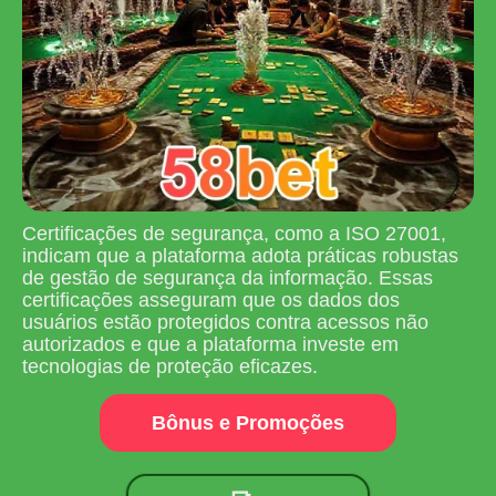
Certificações de segurança, como a ISO 27001,
indicam que a plataforma adota práticas robustas
de gestão de segurança da informação. Essas
certificações asseguram que os dados dos
usuários estão protegidos contra acessos não
autorizados e que a plataforma investe em
tecnologias de proteção eficazes.
Bônus e Promoções