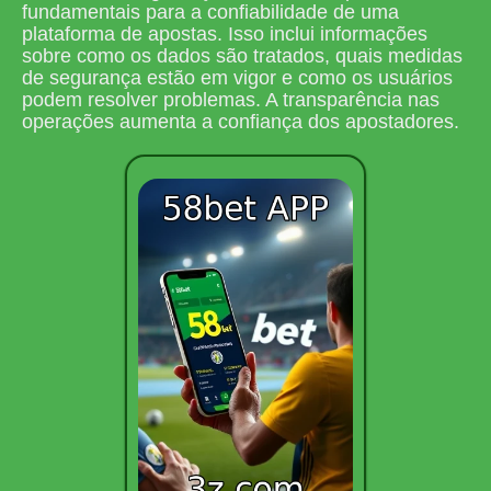
fundamentais para a confiabilidade de uma
plataforma de apostas. Isso inclui informações
sobre como os dados são tratados, quais medidas
de segurança estão em vigor e como os usuários
podem resolver problemas. A transparência nas
operações aumenta a confiança dos apostadores.